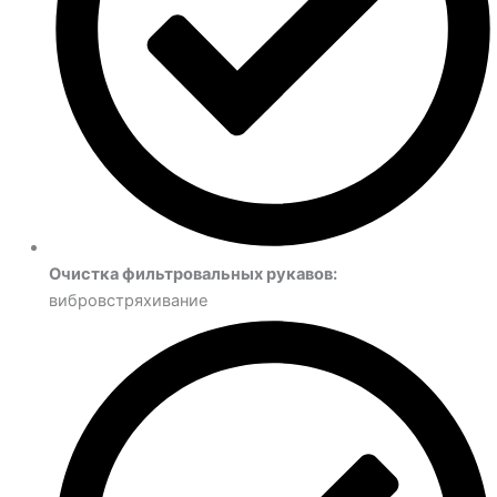
Очистка фильтровальных рукавов:
вибровстряхивание