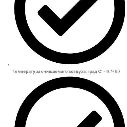
Температура очищаемого воздуха, град С:
-40/+80