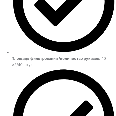
Площадь фильтрования /количество рукавов:
40
м2/40 штук