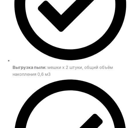
Выгрузка пыли:
мешки х 2 штуки, общий объём
накопления 0,6 м3