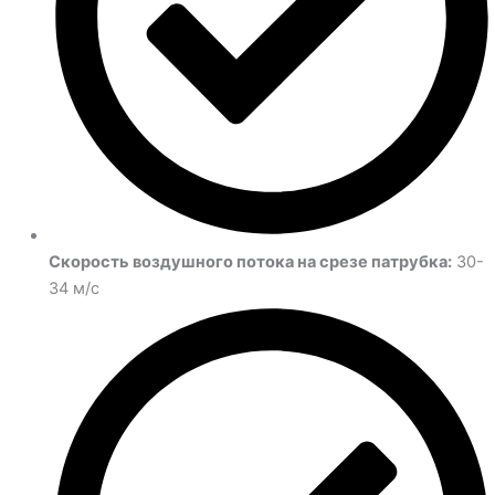
Скорость воздушного потока на срезе патрубка:
30-
34 м/с