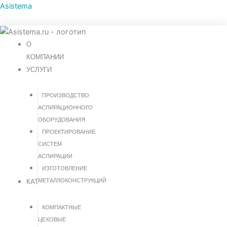
Количество
Перейти
Asistema
товара
к
ФМ-10
содержимому
компакт
О
КОМПАНИИ
УСЛУГИ
ПРОИЗВОДСТВО
АСПИРАЦИОННОГО
ОБОРУДОВАНИЯ
ПРОЕКТИРОВАНИЕ
СИСТЕМ
АСПИРАЦИИ
ИЗГОТОВЛЕНИЕ
МЕТАЛЛОКОНСТРУКЦИЙ
КАТАЛОГ
КОМПАКТНЫЕ
ЦЕХОВЫЕ