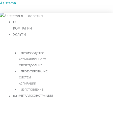
Перейти
Меню
Asistema
к
содержимому
О
КОМПАНИИ
УСЛУГИ
ПРОИЗВОДСТВО
АСПИРАЦИОННОГО
ОБОРУДОВАНИЯ
ПРОЕКТИРОВАНИЕ
СИСТЕМ
АСПИРАЦИИ
ИЗГОТОВЛЕНИЕ
МЕТАЛЛОКОНСТРУКЦИЙ
КАТАЛОГ